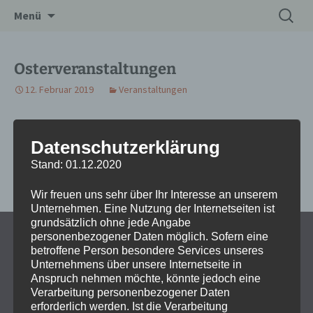
Zum
Suchen
Drechslerei Spitzbart
Menü
Inhalt
nach:
springen
Osterveranstaltungen
12. Februar 2019
Veranstaltungen
Keine Veranstaltungen
Datenschutzerklärung
Stand: 01.12.2020
Beitragsnavigation
←
Adventveranstaltungen
Wir freuen uns sehr über Ihr Interesse an unserem
Unternehmen. Eine Nutzung der Internetseiten ist
grundsätzlich ohne jede Angabe
personenbezogener Daten möglich. Sofern eine
AGB 2024
betroffene Person besondere Services unseres
Unternehmens über unsere Internetseite in
Impressum
Anspruch nehmen möchte, könnte jedoch eine
Verarbeitung personenbezogener Daten
Kontakt
erforderlich werden. Ist die Verarbeitung