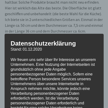
haltbar. Solche Produkte braucht man nicht neu erfinden.
Hier ist wirklich das Alte das beste. Die Oberfläche ist glatt
geschliffen und unbehandelt (die beste Wahl für die Küche).
Ich biete sie in 2 unterschiedlichen Größen an. Einmal in der
Länge ca. 50 cm und dem Durchmesser ca. 7,5 cm und einmal
in der Länge 36 cm und dem Durchmesser ca. 6cm.
Datenschutzerklärung
Stand: 01.12.2020
Wir freuen uns sehr über Ihr Interesse an unserem
Unternehmen. Eine Nutzung der Internetseiten ist
grundsätzlich ohne jede Angabe
personenbezogener Daten möglich. Sofern eine
betroffene Person besondere Services unseres
Unternehmens über unsere Internetseite in
Anspruch nehmen möchte, könnte jedoch eine
Verarbeitung personenbezogener Daten
erforderlich werden. Ist die Verarbeitung
personenbezogener Daten erforderlich und
besteht für eine solche Verarbeitung keine