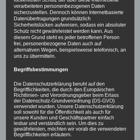
verarbeiteten personenbezogenen Daten
sicherzustellen. Dennoch können Internetbasierte
Datenübertragungen grundsätzlich
Sicherheitslücken aufweisen, sodass ein absoluter
Schutz nicht gewährleistet werden kann. Aus
diesem Grund steht es jeder betroffenen Person
frei, personenbezogene Daten auch auf
Das Schneidbrett
alternativen Wegen, beispielsweise telefonisch, an
uns zu übermitteln.
Meine Schneidbretter biete ich in unterschiedlichen
Hölzern an: Eiche, Buche, Esche, Nuss und Ahorn. Alle meine
Begriffsbestimmungen
Bretter haben eine Saftrille. Die Oberfläche ist glatt
gehobelt und fein geschliffen. Eingelassen sind die Bretter
Die Datenschutzerklärung beruht auf den
Begrifflichkeiten, die durch den Europäischen
mit einem speziellen Öl, das sie widerstandsfähiger macht
Richtlinien- und Verordnungsgeber beim Erlass
und lange eine schöne Oberfläche garantiert. (Bitte NICHT
der Datenschutz-Grundverordnung (DS-GVO)
in den Geschirrspüler geben!) Die Bretter sind in
verwendet wurden. Unsere Datenschutzerklärung
soll sowohl für die Öffentlichkeit als auch für
unterschiedlichen Größen und Formen erhältlich.
unsere Kunden und Geschäftspartner einfach
lesbar und verständlich sein. Um dies zu
gewährleisten, möchten wir vorab die verwendeten
Begrifflichkeiten erläutern.