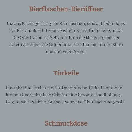
j) Dritter
Bierflaschen-Bieröffner
Dritter ist eine natürliche oder juristische
Person, Behörde, Einrichtung oder andere
Die aus Esche gefertigten Bierflaschen, sind auf jeder Party
Stelle außer der betroffenen Person, dem
der Hit. Auf der Unterseite ist der Kapselheber versteckt.
Verantwortlichen, dem Auftragsverarbeiter
und den Personen, die unter der
Die Oberfläche ist Geflämmt um die Maserung besser
unmittelbaren Verantwortung des
hervorzuheben. Die Öffner bekommst du bei mir im Shop
Verantwortlichen oder des
und auf jeden Markt.
Auftragsverarbeiters befugt sind, die
personenbezogenen Daten zu verarbeiten.
Türkeile
k) Einwilligung
Ein sehr Praktischer Helfer. Der einfache Türkeil hat einen
Einwilligung ist jede von der betroffenen
kleinen Gedrechselten Griff für eine bessere Handhabung.
Person freiwillig für den bestimmten Fall in
informierter Weise und unmissverständlich
Es gibt sie aus Eiche, Buche, Esche. Die Oberfläche ist geölt.
abgegebene Willensbekundung in Form
einer Erklärung oder einer sonstigen
eindeutigen bestätigenden Handlung, mit der
die betroffene Person zu verstehen gibt, dass
Schmuckdose
sie mit der Verarbeitung der sie betreffenden
personenbezogenen Daten einverstanden