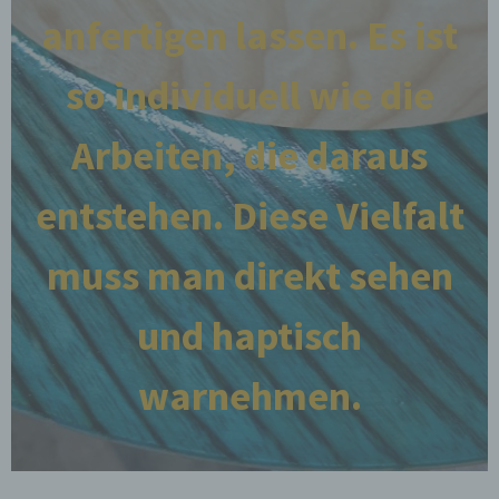
anfertigen lassen. Es ist
so individuell wie die
Arbeiten, die daraus
entstehen. Diese Vielfalt
muss man direkt sehen
und haptisch
warnehmen.