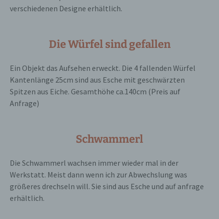
verschiedenen Designe erhältlich.
Auftragsverarbeiter ist eine natürliche oder
juristische Person, Behörde, Einrichtung
oder andere Stelle, die personenbezogene
Daten im Auftrag des Verantwortlichen
Die Würfel sind gefallen
verarbeitet.
Ein Objekt das Aufsehen erweckt. Die 4 fallenden Würfel
i) Empfänger
Kantenlänge 25cm sind aus Esche mit geschwärzten
Spitzen aus Eiche. Gesamthöhe ca.140cm (Preis auf
Empfänger ist eine natürliche oder juristische
Anfrage)
Person, Behörde, Einrichtung oder andere
Stelle, der personenbezogene Daten
offengelegt werden, unabhängig davon, ob
es sich bei ihr um einen Dritten handelt oder
Schwammerl
nicht. Behörden, die im Rahmen eines
bestimmten Untersuchungsauftrags nach
Die Schwammerl wachsen immer wieder mal in der
dem Unionsrecht oder dem Recht der
Mitgliedstaaten möglicherweise
Werkstatt. Meist dann wenn ich zur Abwechslung was
personenbezogene Daten erhalten, gelten
größeres drechseln will. Sie sind aus Esche und auf anfrage
jedoch nicht als Empfänger.
erhältlich.