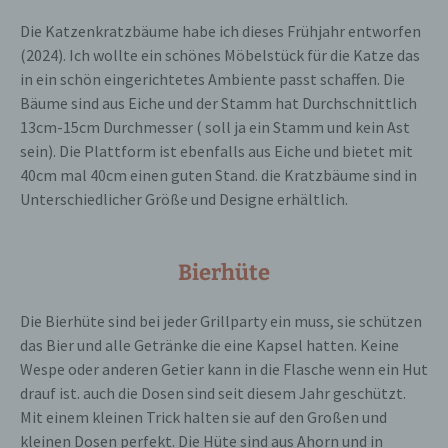
Die Katzenkratzbäume habe ich dieses Frühjahr entworfen
g) Verantwortlicher oder für die
(2024). Ich wollte ein schönes Möbelstück für die Katze das
Verarbeitung Verantwortlicher
in ein schön eingerichtetes Ambiente passt schaffen. Die
Bäume sind aus Eiche und der Stamm hat Durchschnittlich
Verantwortlicher oder für die Verarbeitung
13cm-15cm Durchmesser ( soll ja ein Stamm und kein Ast
Verantwortlicher ist die natürliche oder
juristische Person, Behörde, Einrichtung
sein). Die Plattform ist ebenfalls aus Eiche und bietet mit
oder andere Stelle, die allein oder
40cm mal 40cm einen guten Stand. die Kratzbäume sind in
gemeinsam mit anderen über die Zwecke
Unterschiedlicher Größe und Designe erhältlich.
und Mittel der Verarbeitung von
personenbezogenen Daten entscheidet.
Sind die Zwecke und Mittel dieser
Verarbeitung durch das Unionsrecht oder
Bierhüte
das Recht der Mitgliedstaaten vorgegeben,
so kann der Verantwortliche
beziehungsweise können die bestimmten
Die Bierhüte sind bei jeder Grillparty ein muss, sie schützen
Kriterien seiner Benennung nach dem
das Bier und alle Getränke die eine Kapsel hatten. Keine
Unionsrecht oder dem Recht der
Mitgliedstaaten vorgesehen werden.
Wespe oder anderen Getier kann in die Flasche wenn ein Hut
drauf ist. auch die Dosen sind seit diesem Jahr geschützt.
Mit einem kleinen Trick halten sie auf den Großen und
h) Auftragsverarbeiter
kleinen Dosen perfekt. Die Hüte sind aus Ahorn und in