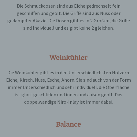
ist.
Die Schmuckdosen sind aus Eiche gedrechselt fein
geschliffen und geölt. Die Griffe sind aus Nuss oder
gedämpfter Akazie. Die Dosen gibt es in 2 Größen, die Griffe
sind Individuell und es gibt keine 2 gleichen.
Name und Anschrift des für die Verarbeitung
Verantwortlichen
Verantwortlicher im Sinne der Datenschutz-
Grundverordnung, sonstiger in den Mitgliedstaaten
Weinkühler
der Europäischen Union geltenden
Datenschutzgesetze und anderer Bestimmungen
mit datenschutzrechtlichem Charakter ist die:
Die Weinkühler gibt es in den Unterschiedlichsten Hölzern.
Eiche, Kirsch, Nuss, Esche, Ahorn. Sie sind auch von der Form
Drechslerei Stefan Spitzbart
immer Unterschiedlich und sehr Individuell. die Oberfläche
ist glatt geschliffen und innen und außen geölt. Das
Stefan Spitzbart
doppelwandige Niro-Inlay ist immer dabei.
Sulzgasse
Balance
2405 Bad Deutsch Altenburg