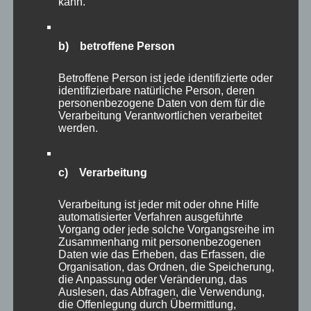
kann.
b) betroffene Person
Betroffene Person ist jede identifizierte oder
identifizierbare natürliche Person, deren
personenbezogene Daten von dem für die
Verarbeitung Verantwortlichen verarbeitet
werden.
Echinoidea
(Seeigel)
c) Verarbeitung
Der Seeigel war schon lange ein Wunschprojekt von mir und
Verarbeitung ist jeder mit oder ohne Hilfe
automatisierter Verfahren ausgeführte
das habe ich mir erfüllt. Manchmal muss es einfach groß
Vorgang oder jede solche Vorgangsreihe im
sein. Er besteht aus 32 Spitzen aus Roteiche, die auf einer
Zusammenhang mit personenbezogenen
Kugel aus Esche mit 30 cm Durchmesser montiert sind. Die
Daten wie das Erheben, das Erfassen, die
Organisation, das Ordnen, die Speicherung,
Spitzen wurden vor dem Ölen geflämmt, um die Maserung
die Anpassung oder Veränderung, das
noch deutlicher zu zeigen. (Preis auf Anfrage)
Auslesen, das Abfragen, die Verwendung,
die Offenlegung durch Übermittlung,