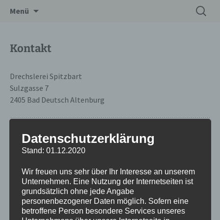
Zum
Suchen
Drechslerei Spitzbart
Menü
Inhalt
nach:
springen
Kontakt
Drechslerei Spitzbart
Sulzgasse 7
2405 Bad Deutsch Altenburg
Öffnungszeiten:
Datenschutzerklärung
Stand: 01.12.2020
Mittwoch / Donnerstag / Freitag 13:00–18:00
Wir freuen uns sehr über Ihr Interesse an unserem
Unternehmen. Eine Nutzung der Internetseiten ist
oder nach Vereinbarung.
grundsätzlich ohne jede Angabe
personenbezogener Daten möglich. Sofern eine
betroffene Person besondere Services unseres
Tel: +43 (660) 57 22 885