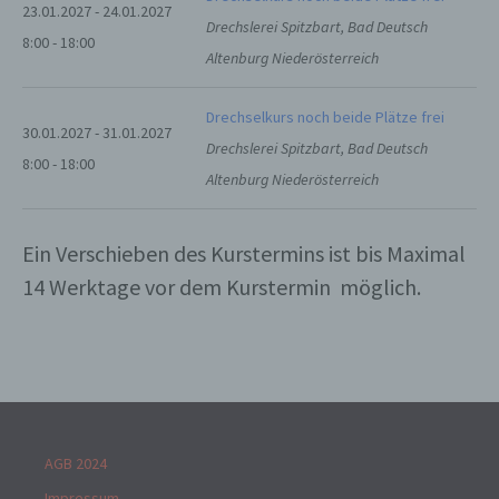
23.01.2027 - 24.01.2027
ohne Hinzuziehung zusätzlicher
Drechslerei Spitzbart, Bad Deutsch
Informationen nicht mehr einer spezifischen
8:00 - 18:00
betroffenen Person zugeordnet werden
Altenburg Niederösterreich
können, sofern diese zusätzlichen
Informationen gesondert aufbewahrt werden
und technischen und organisatorischen
Drechselkurs noch beide Plätze frei
30.01.2027 - 31.01.2027
Maßnahmen unterliegen, die gewährleisten,
Drechslerei Spitzbart, Bad Deutsch
dass die personenbezogenen Daten nicht
8:00 - 18:00
einer identifizierten oder identifizierbaren
Altenburg Niederösterreich
natürlichen Person zugewiesen werden.
Ein Verschieben des Kurstermins ist bis Maximal
g) Verantwortlicher oder für die
14 Werktage vor dem Kurstermin möglich.
Verarbeitung Verantwortlicher
Verantwortlicher oder für die Verarbeitung
Verantwortlicher ist die natürliche oder
juristische Person, Behörde, Einrichtung
oder andere Stelle, die allein oder
gemeinsam mit anderen über die Zwecke
und Mittel der Verarbeitung von
personenbezogenen Daten entscheidet.
AGB 2024
Sind die Zwecke und Mittel dieser
Impressum