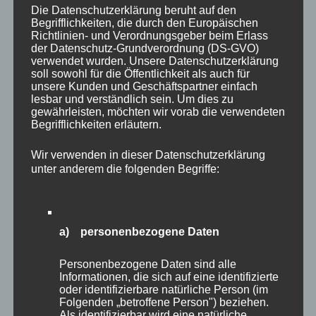
Die Datenschutzerklärung beruht auf den
Kommende Kurse:
Begrifflichkeiten, die durch den Europäischen
Richtlinien- und Verordnungsgeber beim Erlass
der Datenschutz-Grundverordnung (DS-GVO)
Sep. 2026
verwendet wurden. Unsere Datenschutzerklärung
soll sowohl für die Öffentlichkeit als auch für
unsere Kunden und Geschäftspartner einfach
lesbar und verständlich sein. Um dies zu
gewährleisten, möchten wir vorab die verwendeten
DATUM/ZEIT
VERANSTALTUNG
Begrifflichkeiten erläutern.
Wir verwenden in dieser Datenschutzerklärung
Drechselkurs Ausgebucht
unter anderem die folgenden Begriffe:
12.09.2026 - 13.09.2026
Drechslerei Spitzbart, Bad Deutsch
8:00 - 18:00
Altenburg Niederösterreich
a) personenbezogene Daten
Drechselkurs Ausgebucht
14.09.2026 - 15.09.2026
Drechslerei Spitzbart, Bad Deutsch
Personenbezogene Daten sind alle
8:00 - 18:00
Informationen, die sich auf eine identifizierte
Altenburg Niederösterreich
oder identifizierbare natürliche Person (im
Folgenden „betroffene Person") beziehen.
Als identifizierbar wird eine natürliche
Drechselkurs Ausgebucht