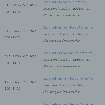
Drechselkurs noch ein Platz frei
04.01.2027 - 05.01.2027
Drechslerei Spitzbart, Bad Deutsch
e) Profiling
8:00 - 18:00
Altenburg Niederösterreich
Profiling ist jede Art der automatisierten
Verarbeitung personenbezogener Daten, die
Drechselkurs noch beide Plätze frei
darin besteht, dass diese
06.01.2027 - 07.01.2027
personenbezogenen Daten verwendet
Drechslerei Spitzbart, Bad Deutsch
werden, um bestimmte persönliche Aspekte,
8:00 - 18:00
die sich auf eine natürliche Person beziehen,
Altenburg Niederösterreich
zu bewerten, insbesondere, um Aspekte
bezüglich Arbeitsleistung, wirtschaftlicher
Drechselkurs noch beide Plätze frei
Lage, Gesundheit, persönlicher Vorlieben,
09.01.2027 - 10.01.2027
Interessen, Zuverlässigkeit, Verhalten,
Drechslerei Spitzbart, Bad Deutsch
Aufenthaltsort oder Ortswechsel dieser
8:00 - 18:00
natürlichen Person zu analysieren oder
Altenburg Niederösterreich
vorherzusagen.
Drechselkurs noch beide Plätze frei
16.01.2027 - 17.01.2027
f) Pseudonymisierung
Drechslerei Spitzbart, Bad Deutsch
8:00 - 18:00
Altenburg Niederösterreich
Pseudonymisierung ist die Verarbeitung
personenbezogener Daten in einer Weise,
Drechselkurs noch beide Plätze frei
auf welche die personenbezogenen Daten