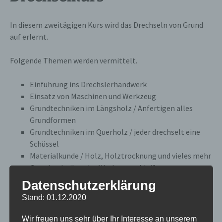
In diesem zweitägigen Kurs wird das Drechseln von Grund
auf erlernt.
Folgende Themen werden vermittelt.
Einführung ins Drechslerhandwerk
Einsatz von Maschinen und Werkzeug
Grundtechniken im Längsholz / Anfertigen alles
Grundformen
Grundtechniken im Querholz / jeder drechselt eine
Schüssel
Materialkunde / Holz, Holztrocknung und vieles mehr
Grundtechniken des Werkzeugschleifens
Datenschutzerklärung
Im Mittelpunkt steht die Vermittlung von handwerklichem
Stand: 01.12.2020
Können ( eine kleine Schüssel geht sich immer aus).
Wir freuen uns sehr über Ihr Interesse an unserem