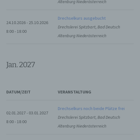
Altenburg Niederösterreich
Verarbeitung ist jeder mit oder ohne Hilfe
Drechselkurs ausgebucht
automatisierter Verfahren ausgeführte
24.10.2026 - 25.10.2026
Vorgang oder jede solche Vorgangsreihe im
Drechslerei Spitzbart, Bad Deutsch
Zusammenhang mit personenbezogenen
8:00 - 18:00
Daten wie das Erheben, das Erfassen, die
Altenburg Niederösterreich
Organisation, das Ordnen, die Speicherung,
die Anpassung oder Veränderung, das
Auslesen, das Abfragen, die Verwendung,
die Offenlegung durch Übermittlung,
Jan. 2027
Verbreitung oder eine andere Form der
Bereitstellung, den Abgleich oder die
Verknüpfung, die Einschränkung, das
Löschen oder die Vernichtung.
DATUM/ZEIT
VERANSTALTUNG
d) Einschränkung der Verarbeitung
Drechselkurs noch beide Plätze frei
02.01.2027 - 03.01.2027
Einschränkung der Verarbeitung ist die
Drechslerei Spitzbart, Bad Deutsch
Markierung gespeicherter
8:00 - 18:00
personenbezogener Daten mit dem Ziel, ihre
Altenburg Niederösterreich
künftige Verarbeitung einzuschränken.