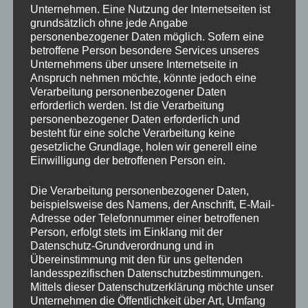
Die Kurskosten belaufen sich auf €350.-
/ pro
Unternehmen. Eine Nutzung der Internetseiten ist
Person
grundsätzlich ohne jede Angabe
personenbezogener Daten möglich. Sofern eine
betroffene Person besondere Services unseres
Für weitere Informationen klicken Sie auf das gewünschte
Unternehmens über unsere Internetseite in
Kursdatum. Anmeldung zu Kurs bitte per
Anspruch nehmen möchte, könnte jedoch eine
Verarbeitung personenbezogener Daten
mail an office@drechslerei-spitzbart.at
erforderlich werden. Ist die Verarbeitung
personenbezogener Daten erforderlich und
besteht für eine solche Verarbeitung keine
gesetzliche Grundlage, holen wir generell eine
Einwilligung der betroffenen Person ein.
Die Verarbeitung personenbezogener Daten,
beispielsweise des Namens, der Anschrift, E-Mail-
Adresse oder Telefonnummer einer betroffenen
Person, erfolgt stets im Einklang mit der
Datenschutz-Grundverordnung und in
Übereinstimmung mit den für uns geltenden
landesspezifischen Datenschutzbestimmungen.
Mittels dieser Datenschutzerklärung möchte unser
Unternehmen die Öffentlichkeit über Art, Umfang