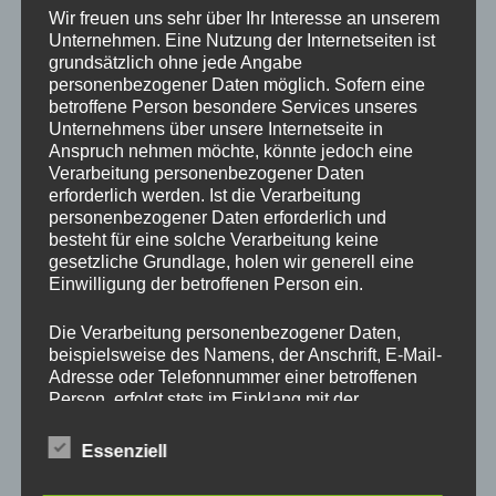
Wir freuen uns sehr über Ihr Interesse an unserem
Veranstaltungsort
Unternehmen. Eine Nutzung der Internetseiten ist
Schloss Hof
grundsätzlich ohne jede Angabe
personenbezogener Daten möglich. Sofern eine
betroffene Person besondere Services unseres
Unternehmens über unsere Internetseite in
Leider Abgesagt
Anspruch nehmen möchte, könnte jedoch eine
Verarbeitung personenbezogener Daten
erforderlich werden. Ist die Verarbeitung
Es weihnachtet wieder in Schloss Hof. Und ich freu mich
personenbezogener Daten erforderlich und
sehr wieder Teil dieses einmaligen Weihnachtsmarktes zu
besteht für eine solche Verarbeitung keine
sein.
gesetzliche Grundlage, holen wir generell eine
Einwilligung der betroffenen Person ein.
Beim schlendern durch den Markt kann man das Barocke
Die Verarbeitung personenbezogener Daten,
Schloss sowie seine prachtvolle geschmückten
beispielsweise des Namens, der Anschrift, E-Mail-
Gartenanlage bestaunen. Zwischen unzähligen
Adresse oder Telefonnummer einer betroffenen
Handwerksständen gibt es auch eine köstliche Auswahl an
Person, erfolgt stets im Einklang mit der
Datenschutz-Grundverordnung und in
Gastroständen.
Übereinstimmung mit den für uns geltenden
Essenziell
landesspezifischen Datenschutzbestimmungen.
Unseren Stand findet Ihr wie gewohnt im
Mittels dieser Datenschutzerklärung möchte unser