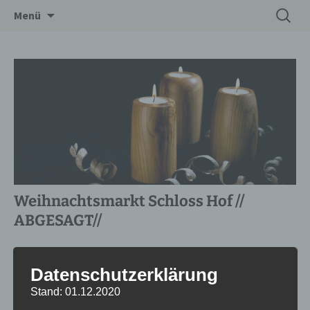
Zum
Suchen
Drechslerei Spitzbart
Menü
Inhalt
nach:
springen
Weihnachtsmarkt Schloss Hof //
ABGESAGT//
Datum/Zeit
Datenschutzerklärung
27.11.2021 - 28.11.2021
Stand: 01.12.2020
10:00 - 19:00