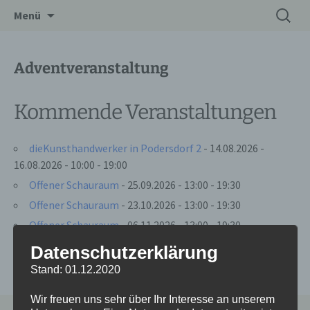
Zum
Suchen
Drechslerei Spitzbart
Menü
Inhalt
nach:
springen
Adventveranstaltung
Kommende Veranstaltungen
dieKunsthandwerker in Podersdorf 2
- 14.08.2026 -
16.08.2026 - 10:00 - 19:00
Offener Schauraum
- 25.09.2026 - 13:00 - 19:30
Offener Schauraum
- 23.10.2026 - 13:00 - 19:30
Offener Schauraum
- 06.11.2026 - 13:00 - 19:30
Datenschutzerklärung
Stand: 01.12.2020
Wir freuen uns sehr über Ihr Interesse an unserem