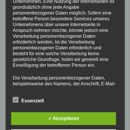
Unternehmen. Eine Nutzung der Internetseiten ist
grundsätzlich ohne jede Angabe
Schreibe einen Kommentar
personenbezogener Daten möglich. Sofern eine
betroffene Person besondere Services unseres
Unternehmens über unsere Internetseite in
Deine E-Mail-Adresse wird nicht veröffentlicht.
Anspruch nehmen möchte, könnte jedoch eine
Erforderliche Felder sind mit
*
markiert
Verarbeitung personenbezogener Daten
erforderlich werden. Ist die Verarbeitung
personenbezogener Daten erforderlich und
Kommentar
*
besteht für eine solche Verarbeitung keine
gesetzliche Grundlage, holen wir generell eine
Einwilligung der betroffenen Person ein.
Die Verarbeitung personenbezogener Daten,
beispielsweise des Namens, der Anschrift, E-Mail-
Name
*
Adresse oder Telefonnummer einer betroffenen
Person, erfolgt stets im Einklang mit der
E-Mail-Adresse
*
Essenziell
Datenschutz-Grundverordnung und in
Übereinstimmung mit den für uns geltenden
landesspezifischen Datenschutzbestimmungen.
Website
Mittels dieser Datenschutzerklärung möchte unser
✓ Akzeptieren
Unternehmen die Öffentlichkeit über Art, Umfang
und Zweck der von uns erhobenen, genutzten und