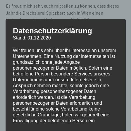
Es freut mich sehr, euch mitteilen zu können, dass dieses
Jahr die Drechslerei Spitzbart auch in Wien einen
Verkaufsstand hat. Und zwar am Hof in Wien .
Datenschutzerklärung
Ab dem 11.11.2022 bis zum 23.12.2022 sind wir für euch vor
Stand: 01.12.2020
Ort.
Wir freuen uns sehr über Ihr Interesse an unserem
Montag bis Donnerstag immer von 11 Uhr bis 21 Uhr
Unternehmen. Eine Nutzung der Internetseiten ist
grundsätzlich ohne jede Angabe
personenbezogener Daten möglich. Sofern eine
Freitag, Samstag u. Sonntag von 10 Uhr bis 21 Uhr
betroffene Person besondere Services unseres
Unternehmens über unsere Internetseite in
Wir haben eine begehbare Hütte und sind somit völlig
Anspruch nehmen möchte, könnte jedoch eine
wetterunabhängig.
Verarbeitung personenbezogener Daten
erforderlich werden. Ist die Verarbeitung
personenbezogener Daten erforderlich und
Wir freuen uns schon sehr auf die Markttage und auf euch.
besteht für eine solche Verarbeitung keine
gesetzliche Grundlage, holen wir generell eine
Einwilligung der betroffenen Person ein.