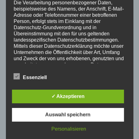
Die Verarbeitung personenbezogener Daten,
beispielsweise des Namens, der Anschrift, E-Mail-
Adresse oder Telefonnummer einer betroffenen
Person, erfolgt stets im Einklang mit der
Datenschutz-Grundverordnung und in
Übereinstimmung mit den für uns geltenden
landesspezifischen Datenschutzbestimmungen.
Mittels dieser Datenschutzerklärung möchte unser
Unternehmen die Öffentlichkeit über Art, Umfang
und Zweck der von uns erhobenen, genutzten und
verarbeiteten personenbezogenen Daten
informieren. Ferner werden betroffene Personen
mittels dieser Datenschutzerklärung über die ihnen
Essenziell
zustehenden Rechte aufgeklärt.
✓ Akzeptieren
Wir haben als für die Verarbeitung Verantwortlicher
zahlreiche technische und organisatorische
Maßnahmen umgesetzt, um einen möglichst
Auswahl speichern
lückenlosen Schutz der über diese Internetseite
verarbeiteten personenbezogenen Daten
sicherzustellen. Dennoch können Internetbasierte
Personalisieren
Datenübertragungen grundsätzlich