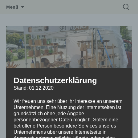
Zum
Suchen
Drechslerei Spitzbart
Menü
Inhalt
nach:
springen
Datenschutzerklärung
Stand: 01.12.2020
Töpfer & Handwerksmarkt in Rust
Wir freuen uns sehr über Ihr Interesse an unserem
Datum/Zeit
Unternehmen. Eine Nutzung der Internetseiten ist
grundsätzlich ohne jede Angabe
08.06.2023 - 11.06.2023
personenbezogener Daten möglich. Sofern eine
10:00 - 19:00
betroffene Person besondere Services unseres
Unternehmens über unsere Internetseite in