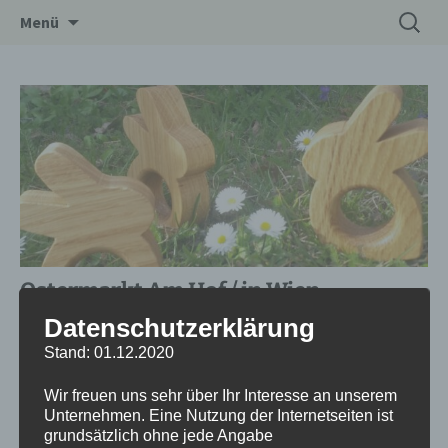
Zum
Suchen
Drechslerei Spitzbart
Menü
Inhalt
nach:
springen
Ostermarkt Am Hof / in Wien
Datenschutzerklärung
Datum/Zeit
Stand: 01.12.2020
15.03.2024 - 01.04.2024
10:00 - 21:00
Wir freuen uns sehr über Ihr Interesse an unserem
Unternehmen. Eine Nutzung der Internetseiten ist
grundsätzlich ohne jede Angabe