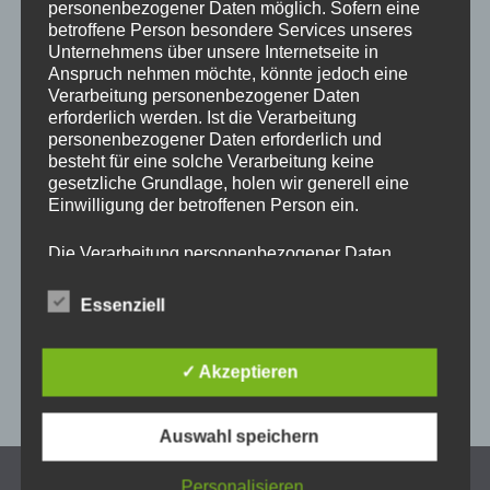
personenbezogener Daten möglich. Sofern eine
Ostermarkt Am Hof
betroffene Person besondere Services unseres
Unternehmens über unsere Internetseite in
Anspruch nehmen möchte, könnte jedoch eine
Auch dieses Jahr bin ich Teil des Ostermarkt am Hof.
Verarbeitung personenbezogener Daten
erforderlich werden. Ist die Verarbeitung
personenbezogener Daten erforderlich und
Dieser Markt sticht durch seine Aussteller besonders hervor
besteht für eine solche Verarbeitung keine
alles herausragende Künstler und Handwerker die Ihr
gesetzliche Grundlage, holen wir generell eine
Handwerk lieben und verstehen.
Einwilligung der betroffenen Person ein.
Die Verarbeitung personenbezogener Daten,
In Frühlingsvoller Stimmung und Österlichen Gewand
beispielsweise des Namens, der Anschrift, E-Mail-
präsentieren wir euch unsere Waren.
Adresse oder Telefonnummer einer betroffenen
Essenziell
Person, erfolgt stets im Einklang mit der
Freu mich schon auf euch.
Datenschutz-Grundverordnung und in
Übereinstimmung mit den für uns geltenden
✓ Akzeptieren
landesspezifischen Datenschutzbestimmungen.
Mittels dieser Datenschutzerklärung möchte unser
Unternehmen die Öffentlichkeit über Art, Umfang
Auswahl speichern
und Zweck der von uns erhobenen, genutzten und
verarbeiteten personenbezogenen Daten
Personalisieren