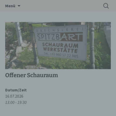
Zum
Suchen
Drechslerei Spitzbart
Menü
Inhalt
nach:
springen
Offener Schauraum
Datum/Zeit
16.07.2026
13:00 - 19:30