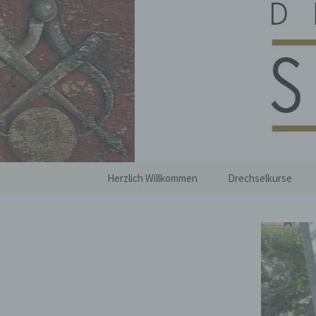
Zum
Inhalt
springen
Drechslere
Herzlich Willkommen
Drechselkurse