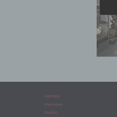
Daten
Kunde
dies 
Begrif
Wir v
folge
AGB 2024
Impressum
Kontakt