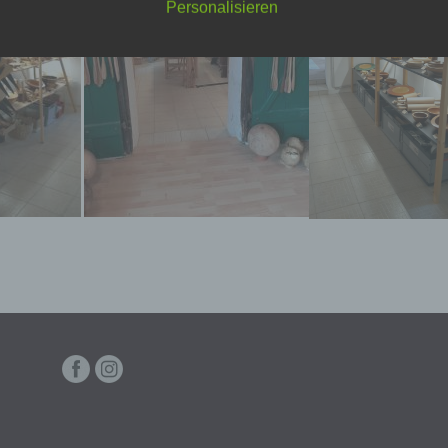
Personalisieren
schutzerklärung soll sowohl für die Öffentlichkeit als auch für u
n und Geschäftspartner einfach lesbar und verständlich sein.
zu gewährleisten, möchten wir vorab die verwendeten
flichkeiten erläutern.
erwenden in dieser Datenschutzerklärung unter anderem die
nden Begriffe:
a) personenbezogene Daten
Personenbezogene Daten sind alle Informationen, die sich auf 
identifizierte oder identifizierbare natürliche Person (im Folgen
„betroffene Person") beziehen. Als identifizierbar wird eine natü
Person angesehen, die direkt oder indirekt, insbesondere mittel
Zuordnung zu einer Kennung wie einem Namen, zu einer
Kennnummer, zu Standortdaten, zu einer Online-Kennung oder
einem oder mehreren besonderen Merkmalen, die Ausdruck de
physischen, physiologischen, genetischen, psychischen,
wirtschaftlichen, kulturellen oder sozialen Identität dieser natür
Person sind, identifiziert werden kann.