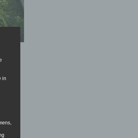
e
 in
m
mens,
ng