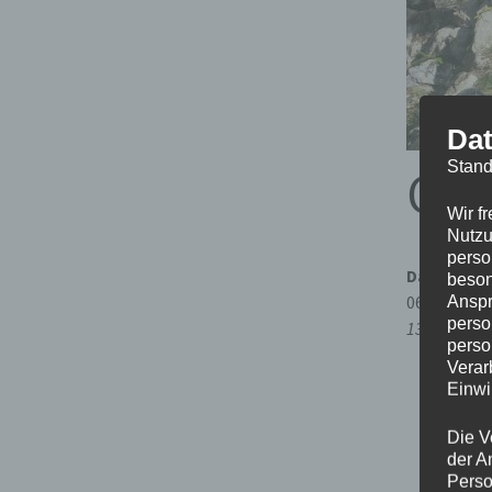
Dat
Stand
Off
Wir f
Nutzu
perso
Datum/Zei
beson
06.11.2026
Anspr
perso
13:00 - 19:3
perso
Verar
Einwi
Die V
der A
Perso