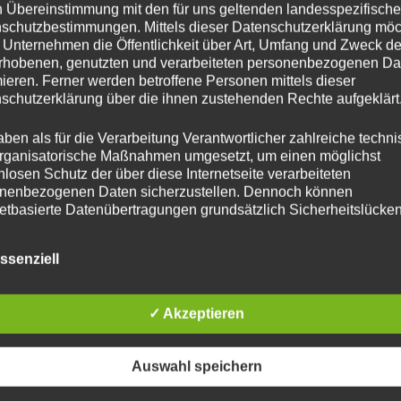
Einmal im Monat sperren wir die Tür für euch ganz weit auf.
n Übereinstimmung mit den für uns geltenden landesspezifisch
schutzbestimmungen. Mittels dieser Datenschutzerklärung mö
 Unternehmen die Öffentlichkeit über Art, Umfang und Zweck de
könnt ihr nicht nur unseren netten Schauraum in Bad Deutsch Al
rhobenen, genutzten und verarbeiteten personenbezogenen Da
sondern bekommt auch einen Einblick in die Werkstatt. Dort könn
mieren. Ferner werden betroffene Personen mittels dieser
on Überzeugen das alle meine Produkte per Hand von mir produzi
schutzerklärung über die ihnen zustehenden Rechte aufgeklärt
Natürlich berate ich euch gerne über meine Drechselkurse.
aben als für die Verarbeitung Verantwortlicher zahlreiche techn
Ich freu mich schon auf Euer kommen
rganisatorische Maßnahmen umgesetzt, um einen möglichst
nlosen Schutz der über diese Internetseite verarbeiteten
nenbezogenen Daten sicherzustellen. Dennoch können
Wo findet Ihr mich
netbasierte Datenübertragungen grundsätzlich Sicherheitslücke
isen, sodass ein absoluter Schutz nicht gewährleistet werden k
Sulzgasse 7
iesem Grund steht es jeder betroffenen Person frei,
ssenziell
nenbezogene Daten auch auf alternativen Wegen, beispielswe
onisch, an uns zu übermitteln.
2405 Bad Deutsch Altenburg
✓ Akzeptieren
iffsbestimmungen
atenschutzerklärung beruht auf den Begrifflichkeiten, die durch
Auswahl speichern
äischen Richtlinien- und Verordnungsgeber beim Erlass der
schutz-Grundverordnung (DS-GVO) verwendet wurden. Unser