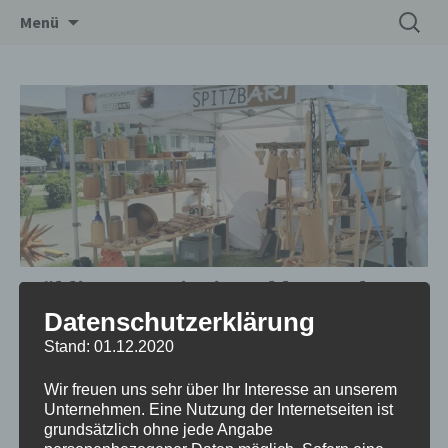
Zum
Suchen
Drechslerei Spitzbart
Menü
Inhalt
nach:
springen
Frühlingsquartier im Schlosspark
Hetzendorf
Datenschutzerklärung
Stand: 01.12.2020
Datum/Zeit
Wir freuen uns sehr über Ihr Interesse an unserem
15.05.2026 - 17.05.2026
Unternehmen. Eine Nutzung der Internetseiten ist
10:00 - 19:00
grundsätzlich ohne jede Angabe