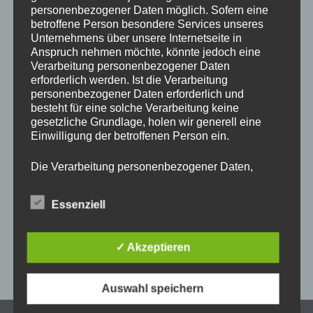
personenbezogener Daten möglich. Sofern eine
Der Osterhase kommt.
betroffene Person besondere Services unseres
Unternehmens über unsere Internetseite in
Anspruch nehmen möchte, könnte jedoch eine
Wir sind wieder dabei!! Beim Ostermarkt im schönen
Verarbeitung personenbezogener Daten
Barockschloss Schloss Hof.
erforderlich werden. Ist die Verarbeitung
personenbezogener Daten erforderlich und
besteht für eine solche Verarbeitung keine
Einen Vielzahl an ausgesuchten Kurshandwerkern und
gesetzliche Grundlage, holen wir generell eine
Kulinarik machen den Ostermarkt immer zu einem
Einwilligung der betroffenen Person ein.
Erlebnis. Die kleinen Gäste kommen da auch nicht zu kurz
bei einem bunten Programm das Schoss Hof anbietet.
Die Verarbeitung personenbezogener Daten,
beispielsweise des Namens, der Anschrift, E-Mail-
Uns findet Ihr im Drechslereimuseum im Herrenhof.
Adresse oder Telefonnummer einer betroffenen
Essenziell
Person, erfolgt stets im Einklang mit der
Datenschutz-Grundverordnung und in
Freu mich schon auf euch.
Übereinstimmung mit den für uns geltenden
✓ Akzeptieren
landesspezifischen Datenschutzbestimmungen.
Mittels dieser Datenschutzerklärung möchte unser
Unternehmen die Öffentlichkeit über Art, Umfang
Auswahl speichern
und Zweck der von uns erhobenen, genutzten und
verarbeiteten personenbezogenen Daten