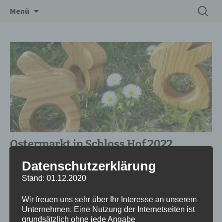
Zum
Suchen
Drechslerei Spitzbart
Menü
Inhalt
nach:
springen
Ostermarkt in Schloss Hof 2022
Datenschutzerklärung
Datum/Zeit
Stand: 01.12.2020
26.03.2022 - 27.03.2022
10:00 - 18:00
Wir freuen uns sehr über Ihr Interesse an unserem
Unternehmen. Eine Nutzung der Internetseiten ist
grundsätzlich ohne jede Angabe