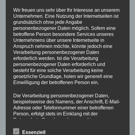
Drechslerei Spitzbart
Wir freuen uns sehr über Ihr Interesse an unserem
Unternehmen. Eine Nutzung der Internetseiten ist
grundsätzlich ohne jede Angabe
In diesem zweitägigen Kurs zeig ich Euch die Basics des
personenbezogener Daten möglich. Sofern eine
betroffene Person besondere Services unseres
drechseln in Längs und Querholz.
Unternehmens über unsere Internetseite in
Ihr werdet den richtigen Umgang mit der Drehbank und mit
Anspruch nehmen möchte, könnte jedoch eine
den verschiedenen Spannvorrichtungen lernen. Auch das
Verarbeitung personenbezogener Daten
Verwenden der Drechseleisen und deren Schärfen werden
erforderlich werden. Ist die Verarbeitung
wir uns ansehen.
personenbezogener Daten erforderlich und
besteht für eine solche Verarbeitung keine
Da in diesem Kurs nur Platz für 2 Schüler ist, bitte schnell
gesetzliche Grundlage, holen wir generell eine
per E-Mail
office@drechslerei-spitzbart.at
anmelden.
Einwilligung der betroffenen Person ein.
Die Kurskosten belaufen sich auf nur
€ 300.
– inkl. Ust.
Die Verarbeitung personenbezogener Daten,
beispielsweise des Namens, der Anschrift, E-Mail-
Adresse oder Telefonnummer einer betroffenen
Kurszeiten sind an beiden Tagen von 8 Uhr bis 18 Uhr.
Person, erfolgt stets im Einklang mit der
Im Kurspreis enthalten ist Holz (soviel wir brauchen),
Datenschutz-Grundverordnung und in
Maschinen und Werkzeug.
Übereinstimmung mit den für uns geltenden
landesspezifischen Datenschutzbestimmungen.
Essenziell