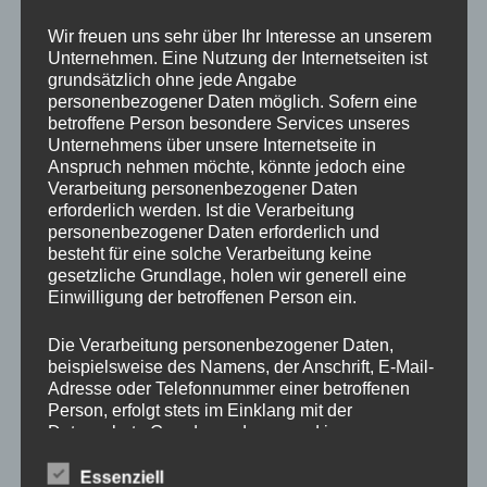
Drechslerei Spitzbart
Wir freuen uns sehr über Ihr Interesse an unserem
Unternehmen. Eine Nutzung der Internetseiten ist
grundsätzlich ohne jede Angabe
In diesem zweitägigen Kurs zeig ich Euch die Basics des
personenbezogener Daten möglich. Sofern eine
betroffene Person besondere Services unseres
drechseln in Längs und Querholz.
Unternehmens über unsere Internetseite in
Ihr werdet den richtigen Umgang mit der Drehbank und mit
Anspruch nehmen möchte, könnte jedoch eine
den verschiedenen Spannvorrichtungen lernen. Auch das
Verarbeitung personenbezogener Daten
Verwenden der Drechseleisen und deren Schärfen werden
erforderlich werden. Ist die Verarbeitung
wir uns ansehen.
personenbezogener Daten erforderlich und
besteht für eine solche Verarbeitung keine
Da in diesem Kurs nur Platz für 2 Schüler ist, bitte schnell
gesetzliche Grundlage, holen wir generell eine
per E-Mail
office@drechslerei-spitzbart.at
anmelden.
Einwilligung der betroffenen Person ein.
Die Kurskosten belaufen sich auf nur
€ 350.
– inkl. Ust. /pro
Die Verarbeitung personenbezogener Daten,
Person
beispielsweise des Namens, der Anschrift, E-Mail-
Adresse oder Telefonnummer einer betroffenen
Person, erfolgt stets im Einklang mit der
Kurszeiten sind an beiden Tagen von 8 Uhr bis 18 Uhr.
Datenschutz-Grundverordnung und in
Im Kurspreis enthalten ist Holz (soviel wir brauchen),
Übereinstimmung mit den für uns geltenden
Maschinen und Werkzeug.
landesspezifischen Datenschutzbestimmungen.
Essenziell