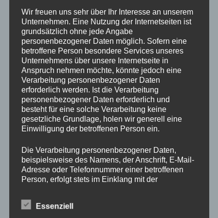
Drechslerei Spitzbart
Wir freuen uns sehr über Ihr Interesse an unserem
Unternehmen. Eine Nutzung der Internetseiten ist
grundsätzlich ohne jede Angabe
personenbezogener Daten möglich. Sofern eine
In diesem zweitägigen Kurs zeig ich Euch die Basics des
betroffene Person besondere Services unseres
drechseln in Längs und Querholz.
Unternehmens über unsere Internetseite in
Ihr werdet den richtigen Umgang mit der Drehbank und mit
Anspruch nehmen möchte, könnte jedoch eine
den verschiedenen Spannvorrichtungen lernen. Auch das
Verarbeitung personenbezogener Daten
erforderlich werden. Ist die Verarbeitung
Verwenden der Drechseleisen und deren Schärfen werden
personenbezogener Daten erforderlich und
wir uns ansehen.
besteht für eine solche Verarbeitung keine
Da in diesem Kurs nur Platz für 2 Schüler ist, bitte schnell
gesetzliche Grundlage, holen wir generell eine
per E-Mail
office@drechslerei-spitzbart.at
anmelden.
Einwilligung der betroffenen Person ein.
Die Verarbeitung personenbezogener Daten,
Die Kurskosten belaufen sich auf nur
€ 350.
– inkl. Ust.
beispielsweise des Namens, der Anschrift, E-Mail-
Adresse oder Telefonnummer einer betroffenen
Kurszeiten sind an beiden Tagen von 8 Uhr bis 18 Uhr.
Person, erfolgt stets im Einklang mit der
Im Kurspreis enthalten ist Holz (soviel wir brauchen),
Datenschutz-Grundverordnung und in
Maschinen und Werkzeug.
Übereinstimmung mit den für uns geltenden
Essenziell
landesspezifischen Datenschutzbestimmungen.