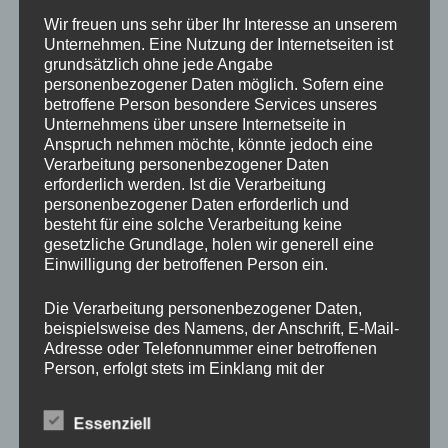
Drechslerei Spitzbart
Wir freuen uns sehr über Ihr Interesse an unserem
Unternehmen. Eine Nutzung der Internetseiten ist
grundsätzlich ohne jede Angabe
personenbezogener Daten möglich. Sofern eine
In diesem zweitägigen Kurs zeig ich Euch die Basics des
betroffene Person besondere Services unseres
drechseln in Längs und Querholz.
Unternehmens über unsere Internetseite in
Ihr werdet den richtigen Umgang mit der Drehbank und mit
Anspruch nehmen möchte, könnte jedoch eine
den verschiedenen Spannvorrichtungen lernen. Auch das
Verarbeitung personenbezogener Daten
erforderlich werden. Ist die Verarbeitung
Verwenden der Drechseleisen und deren Schärfen werden
personenbezogener Daten erforderlich und
wir uns ansehen.
besteht für eine solche Verarbeitung keine
Da in diesem Kurs nur Platz für 2 Schüler ist, bitte schnell
gesetzliche Grundlage, holen wir generell eine
per E-Mail
office@drechslerei-spitzbart.at
anmelden.
Einwilligung der betroffenen Person ein.
Die Verarbeitung personenbezogener Daten,
Die Kurskosten belaufen sich auf nur
€ 350.
– inkl. Ust.
beispielsweise des Namens, der Anschrift, E-Mail-
Adresse oder Telefonnummer einer betroffenen
Kurszeiten sind an beiden Tagen von 8 Uhr bis 18 Uhr.
Person, erfolgt stets im Einklang mit der
Im Kurspreis enthalten ist Holz (soviel wir brauchen),
Datenschutz-Grundverordnung und in
Maschinen und Werkzeug.
Übereinstimmung mit den für uns geltenden
Essenziell
landesspezifischen Datenschutzbestimmungen.