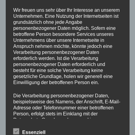
Drechslerei Spitzbart
Wir freuen uns sehr über Ihr Interesse an unserem
Unternehmen. Eine Nutzung der Internetseiten ist
grundsätzlich ohne jede Angabe
In diesem zweitägigen Kurs zeig ich Euch die Basics des
personenbezogener Daten möglich. Sofern eine
betroffene Person besondere Services unseres
drechseln in Längs und Querholz.
Unternehmens über unsere Internetseite in
Ihr werdet den richtigen Umgang mit der Drehbank und mit
Anspruch nehmen möchte, könnte jedoch eine
den verschiedenen Spannvorrichtungen lernen. Auch das
Verarbeitung personenbezogener Daten
Verwenden der Drechseleisen und deren Schärfen werden
erforderlich werden. Ist die Verarbeitung
wir uns ansehen.
personenbezogener Daten erforderlich und
besteht für eine solche Verarbeitung keine
Da in diesem Kurs nur Platz für 2 Schüler ist, bitte schnell
gesetzliche Grundlage, holen wir generell eine
per E-Mail
office@drechslerei-spitzbart.at
anmelden.
Einwilligung der betroffenen Person ein.
Die Kurskosten belaufen sich auf nur
€ 350.
– inkl. Ust.
Die Verarbeitung personenbezogener Daten,
beispielsweise des Namens, der Anschrift, E-Mail-
Adresse oder Telefonnummer einer betroffenen
Kurszeiten sind an beiden Tagen von 8 Uhr bis 18 Uhr.
Person, erfolgt stets im Einklang mit der
Im Kurspreis enthalten ist Holz (soviel wir brauchen),
Datenschutz-Grundverordnung und in
Maschinen und Werkzeug.
Übereinstimmung mit den für uns geltenden
landesspezifischen Datenschutzbestimmungen.
Essenziell