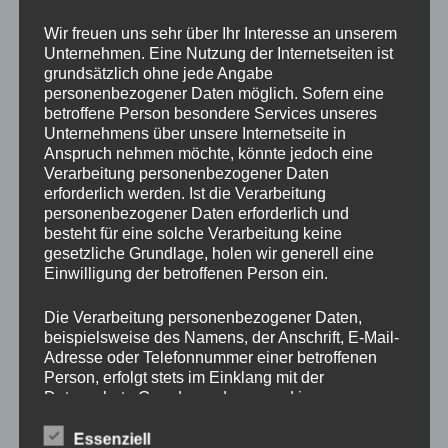
Drechslerei Spitzbart
Wir freuen uns sehr über Ihr Interesse an unserem
Unternehmen. Eine Nutzung der Internetseiten ist
grundsätzlich ohne jede Angabe
In diesem zweitägigen Kurs zeig ich Euch die Basics des
personenbezogener Daten möglich. Sofern eine
betroffene Person besondere Services unseres
drechseln in Längs und Querholz.
Unternehmens über unsere Internetseite in
Ihr werdet den richtigen Umgang mit der Drehbank und mit
Anspruch nehmen möchte, könnte jedoch eine
den verschiedenen Spannvorrichtungen lernen. Auch das
Verarbeitung personenbezogener Daten
Verwenden der Drechseleisen und deren Schärfen werden
erforderlich werden. Ist die Verarbeitung
wir uns ansehen.
personenbezogener Daten erforderlich und
besteht für eine solche Verarbeitung keine
Da in diesem Kurs nur Platz für 2 Schüler ist, bitte schnell
gesetzliche Grundlage, holen wir generell eine
per E-Mail
office@drechslerei-spitzbart.at
anmelden.
Einwilligung der betroffenen Person ein.
Die Kurskosten belaufen sich auf nur
€ 350.
– inkl. Ust.
Die Verarbeitung personenbezogener Daten,
beispielsweise des Namens, der Anschrift, E-Mail-
Adresse oder Telefonnummer einer betroffenen
Kurszeiten sind an beiden Tagen von 8 Uhr bis 18 Uhr.
Person, erfolgt stets im Einklang mit der
Im Kurspreis enthalten ist Holz (soviel wir brauchen),
Datenschutz-Grundverordnung und in
Maschinen und Werkzeug.
Übereinstimmung mit den für uns geltenden
landesspezifischen Datenschutzbestimmungen.
Essenziell