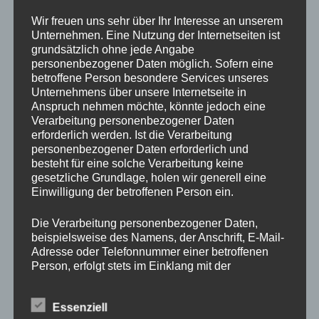
Drechslerei Spitzbart
Wir freuen uns sehr über Ihr Interesse an unserem
Unternehmen. Eine Nutzung der Internetseiten ist
grundsätzlich ohne jede Angabe
personenbezogener Daten möglich. Sofern eine
In diesem zweitägigen Kurs zeig ich Euch die Basics des
betroffene Person besondere Services unseres
drechseln in Längs und Querholz.
Unternehmens über unsere Internetseite in
Ihr werdet den richtigen Umgang mit der Drehbank und mit
Anspruch nehmen möchte, könnte jedoch eine
den verschiedenen Spannvorrichtungen lernen. Auch das
Verarbeitung personenbezogener Daten
Verwenden der Drechseleisen und deren Schärfen werden
erforderlich werden. Ist die Verarbeitung
personenbezogener Daten erforderlich und
wir uns ansehen.
besteht für eine solche Verarbeitung keine
Da in diesem Kurs nur Platz für 2 Schüler ist, bitte schnell
gesetzliche Grundlage, holen wir generell eine
per E-Mail
office@drechslerei-spitzbart.at
anmelden.
Einwilligung der betroffenen Person ein.
Die Kurskosten belaufen sich auf nur
€ 300.
– inkl. Ust.
Die Verarbeitung personenbezogener Daten,
beispielsweise des Namens, der Anschrift, E-Mail-
Adresse oder Telefonnummer einer betroffenen
Kurszeiten sind an beiden Tagen von 8 Uhr bis 18 Uhr.
Person, erfolgt stets im Einklang mit der
Im Kurspreis enthalten ist Holz (soviel wir brauchen),
Datenschutz-Grundverordnung und in
Maschinen und Werkzeug.
Übereinstimmung mit den für uns geltenden
Essenziell
landesspezifischen Datenschutzbestimmungen.