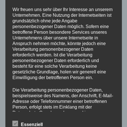
Drechslerei Spitzbart
Wir freuen uns sehr über Ihr Interesse an unserem
Unternehmen. Eine Nutzung der Internetseiten ist
grundsätzlich ohne jede Angabe
In diesem zweitägigen Kurs zeig ich Euch die Basics des
personenbezogener Daten möglich. Sofern eine
betroffene Person besondere Services unseres
drechseln in Längs und Querholz.
Unternehmens über unsere Internetseite in
Ihr werdet den richtigen Umgang mit der Drehbank und mit
Anspruch nehmen möchte, könnte jedoch eine
den verschiedenen Spannvorrichtungen lernen. Auch das
Verarbeitung personenbezogener Daten
Verwenden der Drechseleisen und deren Schärfen werden
erforderlich werden. Ist die Verarbeitung
wir uns ansehen.
personenbezogener Daten erforderlich und
besteht für eine solche Verarbeitung keine
Da in diesem Kurs nur Platz für 2 Schüler ist, bitte schnell
gesetzliche Grundlage, holen wir generell eine
per E-Mail office@drechslerei-spitzbart.a anmelden.
Einwilligung der betroffenen Person ein.
Die Kurskosten belaufen sich auf nur
€ 350.
– inkl. Ust. / pro
Die Verarbeitung personenbezogener Daten,
Person
beispielsweise des Namens, der Anschrift, E-Mail-
Adresse oder Telefonnummer einer betroffenen
Person, erfolgt stets im Einklang mit der
Kurszeiten sind an beiden Tagen von 8 Uhr bis 18 Uhr.
Datenschutz-Grundverordnung und in
Im Kurspreis enthalten ist Holz (soviel wir brauchen),
Übereinstimmung mit den für uns geltenden
Maschinen und Werkzeug.
landesspezifischen Datenschutzbestimmungen.
Essenziell