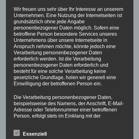
Drechslerei Spitzbart
Wir freuen uns sehr über Ihr Interesse an unserem
Unternehmen. Eine Nutzung der Internetseiten ist
grundsätzlich ohne jede Angabe
personenbezogener Daten möglich. Sofern eine
In diesem zweitägigen Kurs zeig ich Euch die Basics des
betroffene Person besondere Services unseres
drechseln in Längs und Querholz.
Unternehmens über unsere Internetseite in
Ihr werdet den richtigen Umgang mit der Drehbank und mit
Anspruch nehmen möchte, könnte jedoch eine
den verschiedenen Spannvorrichtungen lernen. Auch das
Verarbeitung personenbezogener Daten
Verwenden der Drechseleisen und deren Schärfen werden
erforderlich werden. Ist die Verarbeitung
personenbezogener Daten erforderlich und
wir uns ansehen.
besteht für eine solche Verarbeitung keine
Da in diesem Kurs nur Platz für 2 Schüler ist, bitte schnell
gesetzliche Grundlage, holen wir generell eine
per E-Mail office@drechslerei-spitzbart.a anmelden.
Einwilligung der betroffenen Person ein.
Die Kurskosten belaufen sich auf nur
€ 350.
– inkl. Ust. / pro
Die Verarbeitung personenbezogener Daten,
Person
beispielsweise des Namens, der Anschrift, E-Mail-
Adresse oder Telefonnummer einer betroffenen
Person, erfolgt stets im Einklang mit der
Kurszeiten sind an beiden Tagen von 8 Uhr bis 18 Uhr.
Datenschutz-Grundverordnung und in
Im Kurspreis enthalten ist Holz (soviel wir brauchen),
Übereinstimmung mit den für uns geltenden
Maschinen und Werkzeug.
Essenziell
landesspezifischen Datenschutzbestimmungen.