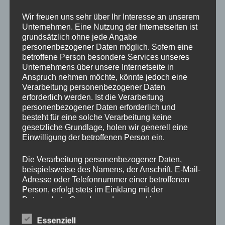
Drechslerei Spitzbart
Wir freuen uns sehr über Ihr Interesse an unserem
Unternehmen. Eine Nutzung der Internetseiten ist
grundsätzlich ohne jede Angabe
In diesem zweitägigen Kurs zeig ich Euch die Basics des
personenbezogener Daten möglich. Sofern eine
betroffene Person besondere Services unseres
drechseln in Längs und Querholz.
Unternehmens über unsere Internetseite in
Ihr werdet den richtigen Umgang mit der Drehbank und mit
Anspruch nehmen möchte, könnte jedoch eine
den verschiedenen Spannvorrichtungen lernen. Auch das
Verarbeitung personenbezogener Daten
Verwenden der Drechseleisen und deren Schärfen werden
erforderlich werden. Ist die Verarbeitung
wir uns ansehen.
personenbezogener Daten erforderlich und
besteht für eine solche Verarbeitung keine
Da in diesem Kurs nur Platz für 2 Schüler ist, bitte schnell
gesetzliche Grundlage, holen wir generell eine
per E-Mail office@drechslerei-spitzbart.a anmelden.
Einwilligung der betroffenen Person ein.
Die Kurskosten belaufen sich auf nur
€ 350.
– inkl. Ust. / pro
Die Verarbeitung personenbezogener Daten,
Person
beispielsweise des Namens, der Anschrift, E-Mail-
Adresse oder Telefonnummer einer betroffenen
Person, erfolgt stets im Einklang mit der
Kurszeiten sind an beiden Tagen von 8 Uhr bis 18 Uhr.
Datenschutz-Grundverordnung und in
Im Kurspreis enthalten ist Holz (soviel wir brauchen),
Übereinstimmung mit den für uns geltenden
Maschinen und Werkzeug.
landesspezifischen Datenschutzbestimmungen.
Essenziell