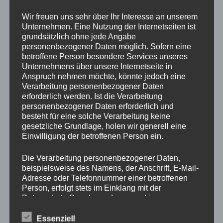
Drechslerei Spitzbart
Wir freuen uns sehr über Ihr Interesse an unserem
Unternehmen. Eine Nutzung der Internetseiten ist
grundsätzlich ohne jede Angabe
In diesem zweitägigen Kurs zeig ich Euch die Basics des
personenbezogener Daten möglich. Sofern eine
betroffene Person besondere Services unseres
drechseln in Längs und Querholz.
Unternehmens über unsere Internetseite in
Ihr werdet den richtigen Umgang mit der Drehbank und mit
Anspruch nehmen möchte, könnte jedoch eine
den verschiedenen Spannvorrichtungen lernen. Auch das
Verarbeitung personenbezogener Daten
Verwenden der Drechseleisen und deren Schärfen werden
erforderlich werden. Ist die Verarbeitung
wir uns ansehen.
personenbezogener Daten erforderlich und
besteht für eine solche Verarbeitung keine
Da in diesem Kurs nur Platz für 2 Schüler ist, bitte schnell
gesetzliche Grundlage, holen wir generell eine
per E-Mail office@drechslerei-spitzbart.a anmelden.
Einwilligung der betroffenen Person ein.
Die Kurskosten belaufen sich auf nur
€ 350.
– inkl. Ust. / pro
Die Verarbeitung personenbezogener Daten,
Person
beispielsweise des Namens, der Anschrift, E-Mail-
Adresse oder Telefonnummer einer betroffenen
Person, erfolgt stets im Einklang mit der
Kurszeiten sind an beiden Tagen von 8 Uhr bis 18 Uhr.
Datenschutz-Grundverordnung und in
Im Kurspreis enthalten ist Holz (soviel wir brauchen),
Übereinstimmung mit den für uns geltenden
Maschinen und Werkzeug.
landesspezifischen Datenschutzbestimmungen.
Essenziell