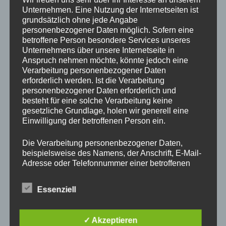
Drechslerei Spitzbart
Unternehmen. Eine Nutzung der Internetseiten ist
grundsätzlich ohne jede Angabe
personenbezogener Daten möglich. Sofern eine
betroffene Person besondere Services unseres
In diesem zweitägigen Kurs zeig ich Euch die Basics des
Unternehmens über unsere Internetseite in
drechseln in Längs und Querholz.
Anspruch nehmen möchte, könnte jedoch eine
Verarbeitung personenbezogener Daten
Ihr werdet den richtigen Umgang mit der Drehbank und mit
erforderlich werden. Ist die Verarbeitung
den verschiedenen Spannvorrichtungen lernen. Auch das
personenbezogener Daten erforderlich und
Verwenden der Drechseleisen und deren Schärfen werden
besteht für eine solche Verarbeitung keine
wir uns ansehen.
gesetzliche Grundlage, holen wir generell eine
Da in diesem Kurs nur Platz für 2 Schüler ist, bitte schnell
Einwilligung der betroffenen Person ein.
per E-Mail
office@drechslerei-spitzbart.at
anmelden.
Die Verarbeitung personenbezogener Daten,
beispielsweise des Namens, der Anschrift, E-Mail-
Die Kurskosten belaufen sich auf nur
€ 300.
– inkl. Ust.
Adresse oder Telefonnummer einer betroffenen
Person, erfolgt stets im Einklang mit der
Kurszeiten sind an beiden Tagen von 8 Uhr bis 18 Uhr.
Datenschutz-Grundverordnung und in
Essenziell
Im Kurspreis enthalten ist Holz (soviel wir brauchen),
Übereinstimmung mit den für uns geltenden
landesspezifischen Datenschutzbestimmungen.
Maschinen und Werkzeug.
Mittels dieser Datenschutzerklärung möchte unser
✓ Akzeptieren
Unternehmen die Öffentlichkeit über Art, Umfang