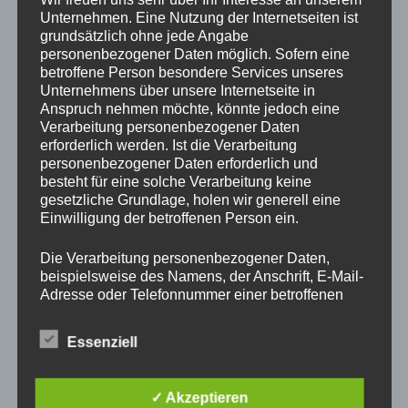
Drechslerei Spitzbart
Unternehmen. Eine Nutzung der Internetseiten ist
grundsätzlich ohne jede Angabe
personenbezogener Daten möglich. Sofern eine
betroffene Person besondere Services unseres
In diesem zweitägigen Kurs zeig ich Euch die Basics des
Unternehmens über unsere Internetseite in
drechseln in Längs und Querholz.
Anspruch nehmen möchte, könnte jedoch eine
Verarbeitung personenbezogener Daten
Ihr werdet den richtigen Umgang mit der Drehbank und mit
erforderlich werden. Ist die Verarbeitung
den verschiedenen Spannvorrichtungen lernen. Auch das
personenbezogener Daten erforderlich und
Verwenden der Drechseleisen und deren Schärfen werden
besteht für eine solche Verarbeitung keine
wir uns ansehen.
gesetzliche Grundlage, holen wir generell eine
Da in diesem Kurs nur Platz für 2 Schüler ist, bitte schnell
Einwilligung der betroffenen Person ein.
per E-Mail
office@drechslerei-spitzbart.at
anmelden.
Die Verarbeitung personenbezogener Daten,
beispielsweise des Namens, der Anschrift, E-Mail-
Die Kurskosten belaufen sich auf nur
€ 300.
– inkl. Ust.
Adresse oder Telefonnummer einer betroffenen
Person, erfolgt stets im Einklang mit der
Kurszeiten sind an beiden Tagen von 8 Uhr bis 18 Uhr.
Datenschutz-Grundverordnung und in
Essenziell
Im Kurspreis enthalten ist Holz (soviel wir brauchen),
Übereinstimmung mit den für uns geltenden
landesspezifischen Datenschutzbestimmungen.
Maschinen und Werkzeug.
Mittels dieser Datenschutzerklärung möchte unser
✓ Akzeptieren
Unternehmen die Öffentlichkeit über Art, Umfang