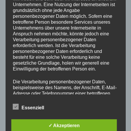
Unternehmen. Eine Nutzung der Internetseiten ist
Drechslerei Spitzbart
grundsätzlich ohne jede Angabe
personenbezogener Daten möglich. Sofern eine
betroffene Person besondere Services unseres
In diesem zweitägigen Kurs zeig ich Euch die Basics des
Unternehmens über unsere Internetseite in
Anspruch nehmen möchte, könnte jedoch eine
drechseln in Längs und Querholz.
Verarbeitung personenbezogener Daten
Ihr werdet den richtigen Umgang mit der Drehbank und mit
erforderlich werden. Ist die Verarbeitung
den verschiedenen Spannvorrichtungen lernen. Auch das
personenbezogener Daten erforderlich und
Verwenden der Drechseleisen und deren Schärfen werden
besteht für eine solche Verarbeitung keine
wir uns ansehen.
gesetzliche Grundlage, holen wir generell eine
Einwilligung der betroffenen Person ein.
Da in diesem Kurs nur Platz für 2 Schüler ist, bitte schnell
per E-Mail
office@drechslerei-spitzbart.at
anmelden.
Die Verarbeitung personenbezogener Daten,
beispielsweise des Namens, der Anschrift, E-Mail-
Die Kurskosten belaufen sich auf nur
€ 300.
– inkl. Ust.
Adresse oder Telefonnummer einer betroffenen
Person, erfolgt stets im Einklang mit der
Kurszeiten sind an beiden Tagen von 8 Uhr bis 18 Uhr.
Datenschutz-Grundverordnung und in
Essenziell
Übereinstimmung mit den für uns geltenden
Im Kurspreis enthalten ist Holz (soviel wir brauchen),
landesspezifischen Datenschutzbestimmungen.
Maschinen und Werkzeug.
Mittels dieser Datenschutzerklärung möchte unser
✓ Akzeptieren
Unternehmen die Öffentlichkeit über Art, Umfang