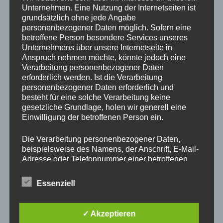
Unternehmen. Eine Nutzung der Internetseiten ist
Drechslerei Spitzbart
grundsätzlich ohne jede Angabe
personenbezogener Daten möglich. Sofern eine
betroffene Person besondere Services unseres
In diesem zweitägigen Kurs zeig ich Euch die Basics des
Unternehmens über unsere Internetseite in
Anspruch nehmen möchte, könnte jedoch eine
drechseln in Längs und Querholz.
Verarbeitung personenbezogener Daten
Ihr werdet den richtigen Umgang mit der Drehbank und mit
erforderlich werden. Ist die Verarbeitung
den verschiedenen Spannvorrichtungen lernen. Auch das
personenbezogener Daten erforderlich und
Verwenden der Drechseleisen und deren Schärfen werden
besteht für eine solche Verarbeitung keine
wir uns ansehen.
gesetzliche Grundlage, holen wir generell eine
Einwilligung der betroffenen Person ein.
Da in diesem Kurs nur Platz für 2 Schüler ist, bitte schnell
per E-Mail
office@drechslerei-spitzbart.at
anmelden.
Die Verarbeitung personenbezogener Daten,
beispielsweise des Namens, der Anschrift, E-Mail-
Die Kurskosten belaufen sich auf nur
€ 300.
– inkl. Ust.
Adresse oder Telefonnummer einer betroffenen
Person, erfolgt stets im Einklang mit der
Kurszeiten sind an beiden Tagen von 8 Uhr bis 18 Uhr.
Datenschutz-Grundverordnung und in
Essenziell
Übereinstimmung mit den für uns geltenden
Im Kurspreis enthalten ist Holz (soviel wir brauchen),
landesspezifischen Datenschutzbestimmungen.
Maschinen und Werkzeug.
Mittels dieser Datenschutzerklärung möchte unser
✓ Akzeptieren
Unternehmen die Öffentlichkeit über Art, Umfang