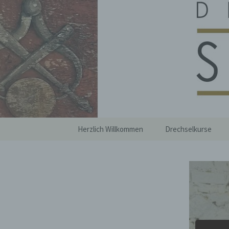
Zum
Inhalt
springen
Drechslere
Herzlich Willkommen
Drechselkurse