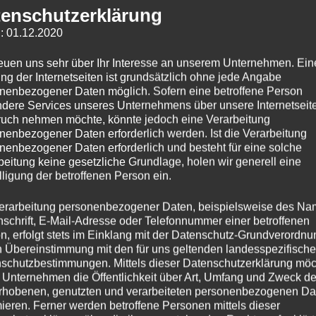
enschutzerklärung
: 01.12.2020
reuen uns sehr über Ihr Interesse an unserem Unternehmen. Ein
ng der Internetseiten ist grundsätzlich ohne jede Angabe
nenbezogener Daten möglich. Sofern eine betroffene Person
dere Services unseres Unternehmens über unsere Internetseite
chselkurs Ausgebuc
uch nehmen möchte, könnte jedoch eine Verarbeitung
nenbezogener Daten erforderlich werden. Ist die Verarbeitung
nenbezogener Daten erforderlich und besteht für eine solche
beitung keine gesetzliche Grundlage, holen wir generell eine
lligung der betroffenen Person ein.
t
- 19.07.2022
erarbeitung personenbezogener Daten, beispielsweise des Na
nschrift, E-Mail-Adresse oder Telefonnummer einer betroffenen
n, erfolgt stets im Einklang mit der Datenschutz-Grundverordnu
tungsort
n Übereinstimmung mit den für uns geltenden landesspezifisch
 Spitzbart
schutzbestimmungen. Mittels dieser Datenschutzerklärung mö
 Unternehmen die Öffentlichkeit über Art, Umfang und Zweck de
rhobenen, genutzten und verarbeiteten personenbezogenen Da
mieren. Ferner werden betroffene Personen mittels dieser
weitägigen Kurs zeig ich Euch die Basics des drechseln in Längs u