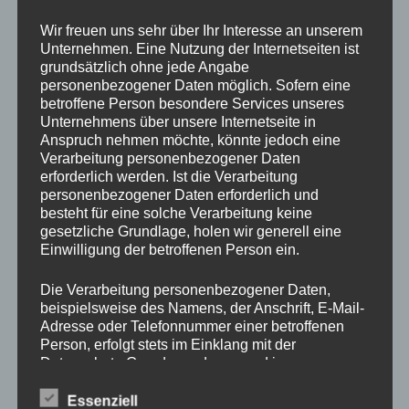
Drechslerei Spitzbart
Wir freuen uns sehr über Ihr Interesse an unserem
Unternehmen. Eine Nutzung der Internetseiten ist
grundsätzlich ohne jede Angabe
In diesem zweitägigen Kurs zeig ich Euch die Basics des
personenbezogener Daten möglich. Sofern eine
betroffene Person besondere Services unseres
drechseln in Längs und Querholz.
Unternehmens über unsere Internetseite in
Ihr werdet den richtigen Umgang mit der Drehbank und mit
Anspruch nehmen möchte, könnte jedoch eine
den verschiedenen Spannvorrichtungen lernen. Auch das
Verarbeitung personenbezogener Daten
Verwenden der Drechseleisen und deren Schärfen werden
erforderlich werden. Ist die Verarbeitung
wir uns ansehen.
personenbezogener Daten erforderlich und
besteht für eine solche Verarbeitung keine
Da in diesem Kurs nur Platz für 2 Schüler ist, bitte schnell
gesetzliche Grundlage, holen wir generell eine
per E-Mail
office@drechslerei-spitzbart.at
anmelden.
Einwilligung der betroffenen Person ein.
Die Kurskosten belaufen sich auf nur
€ 300.
– inkl. Ust.
Die Verarbeitung personenbezogener Daten,
beispielsweise des Namens, der Anschrift, E-Mail-
Adresse oder Telefonnummer einer betroffenen
Kurszeiten sind an beiden Tagen von 8 Uhr bis 18 Uhr.
Person, erfolgt stets im Einklang mit der
Im Kurspreis enthalten ist Holz (soviel wir brauchen),
Datenschutz-Grundverordnung und in
Maschinen und Werkzeug.
Übereinstimmung mit den für uns geltenden
landesspezifischen Datenschutzbestimmungen.
Essenziell