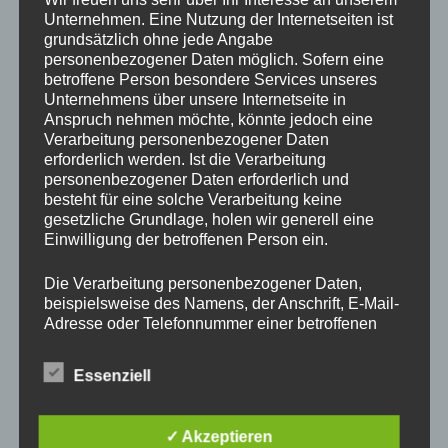
Drechslerei Spitzbart
Unternehmen. Eine Nutzung der Internetseiten ist
grundsätzlich ohne jede Angabe
personenbezogener Daten möglich. Sofern eine
betroffene Person besondere Services unseres
In diesem zweitägigen Kurs zeig ich Euch die Basics des
Unternehmens über unsere Internetseite in
drechseln in Längs und Querholz.
Anspruch nehmen möchte, könnte jedoch eine
Verarbeitung personenbezogener Daten
Ihr werdet den richtigen Umgang mit der Drehbank und mit
erforderlich werden. Ist die Verarbeitung
den verschiedenen Spannvorrichtungen lernen. Auch das
personenbezogener Daten erforderlich und
Verwenden der Drechseleisen und deren Schärfen werden
besteht für eine solche Verarbeitung keine
wir uns ansehen.
gesetzliche Grundlage, holen wir generell eine
Da in diesem Kurs nur Platz für 2 Schüler ist, bitte schnell
Einwilligung der betroffenen Person ein.
per E-Mail
office@drechslerei-spitzbart.at
anmelden.
Die Verarbeitung personenbezogener Daten,
beispielsweise des Namens, der Anschrift, E-Mail-
Die Kurskosten belaufen sich auf nur
€ 300.
– inkl. Ust.
Adresse oder Telefonnummer einer betroffenen
Person, erfolgt stets im Einklang mit der
Kurszeiten sind an beiden Tagen von 8 Uhr bis 18 Uhr.
Datenschutz-Grundverordnung und in
Essenziell
Im Kurspreis enthalten ist Holz (soviel wir brauchen),
Übereinstimmung mit den für uns geltenden
landesspezifischen Datenschutzbestimmungen.
Maschinen und Werkzeug.
Mittels dieser Datenschutzerklärung möchte unser
✓ Akzeptieren
Unternehmen die Öffentlichkeit über Art, Umfang