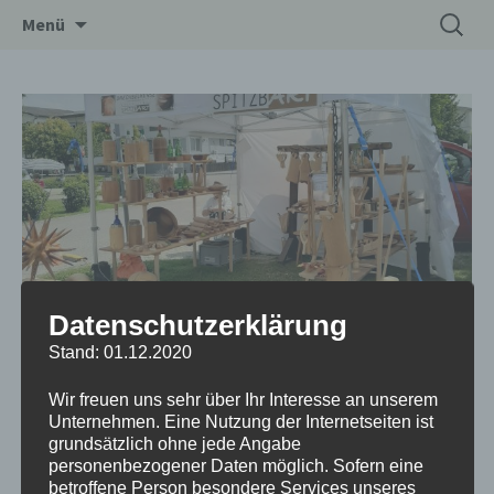
Zum
Suchen
Drechslerei Spitzbart
Menü
Inhalt
nach:
springen
dieKunsthandwerker in Podersdorf
Datenschutzerklärung
Stand: 01.12.2020
Datum/Zeit
Wir freuen uns sehr über Ihr Interesse an unserem
13.08.2021 - 15.08.2021
Unternehmen. Eine Nutzung der Internetseiten ist
10:00 - 19:00
grundsätzlich ohne jede Angabe
personenbezogener Daten möglich. Sofern eine
betroffene Person besondere Services unseres