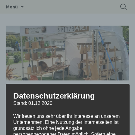
Zum
Suchen
Drechslerei Spitzbart
Menü
Inhalt
nach:
springen
die Kunsthandwerker in Wiener
Datenschutzerklärung
Neustadt / Niederösterreich
Stand: 01.12.2020
Datum/Zeit
Wir freuen uns sehr über Ihr Interesse an unserem
29.08.2024 - 31.08.2024
Unternehmen. Eine Nutzung der Internetseiten ist
10:00 - 18:00
grundsätzlich ohne jede Angabe
personenbezogener Daten möglich. Sofern eine