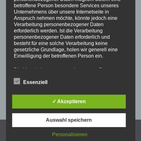
betroffene Person besondere Services unseres
Unternehmens über unsere Internetseite in
die Kunsthandwerker in
Anspruch nehmen möchte, könnte jedoch eine
Verarbeitung personenbezogener Daten
Wiener Neustadt
erforderlich werden. Ist die Verarbeitung
personenbezogener Daten erforderlich und
besteht für eine solche Verarbeitung keine
Wie schon die vergangenen Jahre will ich diesen Markt nicht
gesetzliche Grundlage, holen wir generell eine
Einwilligung der betroffenen Person ein.
missen. mitten am Hauptplatz findet Ihr einen
ausgezeichneten Markt mit einer riesigen Auswahl an
Die Verarbeitung personenbezogener Daten,
Ausstellern.
beispielsweise des Namens, der Anschrift, E-Mail-
Essenziell
Adresse oder Telefonnummer einer betroffenen
Freu mich schon auf euch
Person, erfolgt stets im Einklang mit der
Datenschutz-Grundverordnung und in
Übereinstimmung mit den für uns geltenden
✓ Akzeptieren
landesspezifischen Datenschutzbestimmungen.
Mittels dieser Datenschutzerklärung möchte unser
Auswahl speichern
Unternehmen die Öffentlichkeit über Art, Umfang
und Zweck der von uns erhobenen, genutzten und
verarbeiteten personenbezogenen Daten
Personalisieren
AGB 2024
informieren. Ferner werden betroffene Personen