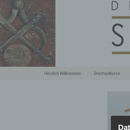
Zum
Inhalt
springen
Drechslere
Herzlich Willkommen
Drechselkurse
Dat