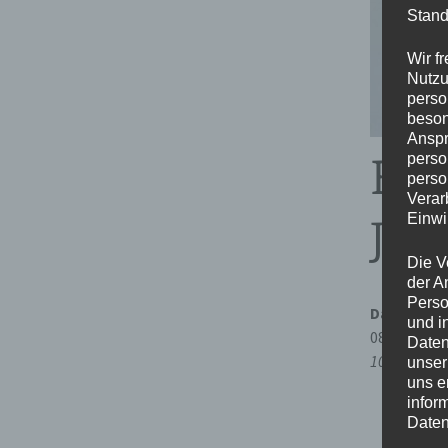
Stand
Wir f
Nutzu
perso
beson
Anspr
Bad
perso
perso
Verar
Einwi
Jah
Die V
der A
Perso
Datum/Zei
und i
08.10.2022
Daten
10:00 - 18:0
unser
uns e
infor
Daten