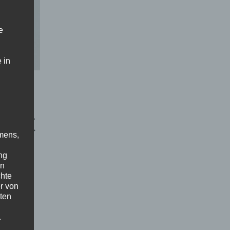
e
 in
/10
bart
mens,
ng
en
chte
r von
ten
.