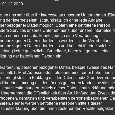
: 01.12.2020
reuen uns sehr über Ihr Interesse an unserem Unternehmen. Ein
ng der Internetseiten ist grundsätzlich ohne jede Angabe
nenbezogener Daten möglich. Sofern eine betroffene Person
dere Services unseres Unternehmens über unsere Internetseite
uch nehmen möchte, könnte jedoch eine Verarbeitung
 Deutsch Altenburg
nenbezogener Daten erforderlich werden. Ist die Verarbeitung
nenbezogener Daten erforderlich und besteht für eine solche
beitung keine gesetzliche Grundlage, holen wir generell eine
lligung der betroffenen Person ein.
re Drechslerei Spitz
erarbeitung personenbezogener Daten, beispielsweise des Na
nschrift, E-Mail-Adresse oder Telefonnummer einer betroffenen
n, erfolgt stets im Einklang mit der Datenschutz-Grundverordnu
t
n Übereinstimmung mit den für uns geltenden landesspezifisch
schutzbestimmungen. Mittels dieser Datenschutzerklärung mö
0
 Unternehmen die Öffentlichkeit über Art, Umfang und Zweck de
rhobenen, genutzten und verarbeiteten personenbezogenen Da
mieren. Ferner werden betroffene Personen mittels dieser
schutzerklärung über die ihnen zustehenden Rechte aufgeklärt